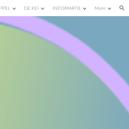
PPEL
DE KEI
INFORMATIE
More
ion