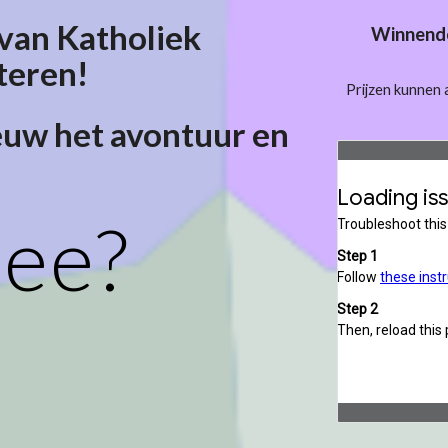
van Katholiek
Winnend
teren!
Prijzen kunnen 
euw het avontuur en
mee?