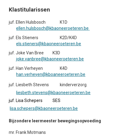
Klastitularissen
juf. Ellen Hulsbosch
K1D
ellen.hulsbosch@kbaoneeroeteren.be
juf. Els Stieners
K2D/K4D
els.stieners@kbaoneeroeteren.be
juf. Joke Van Bree
K3D
joke.vanbree
@kbaoneeroeteren.be
juf. Han Verheyen
K4D
han.verheyen@kboaneeroeteren.be
juf.
Liesbeth Stevens
kinderverzorg.
liesbeth.stevens@kbaoneeroeteren.be
juf. Lisa Schepers
SES
lisa.schepers@kbaoneeroeteren.be
Bijzondere leermeester bewegingsopvoeding
mr. Frank Motmans