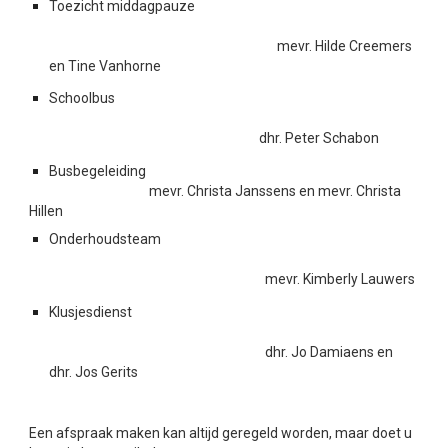
Toezicht middagpauze
mevr.
Hilde Creemers
en Tine Vanhorne
Schoolbus
dhr.
Peter Schabon
Busbegeleiding
mevr. Christa Janssens en mevr. Christa
Hillen
Onderhoudstea
m
mevr.
Kimberly Lauwers
Klusjes
dienst
dhr.
Jo Damiaens
en
dhr. Jos Gerits
Een afspraak maken
kan altijd geregeld worden, maar doet u