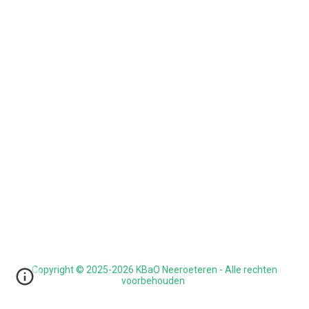
Copyright © 202
5
-202
6
KBaO Neeroeteren - Alle rechten
voorbehouden